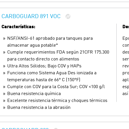
CARBOGUARD 891 VOC
Características:
Des
NSF/ANSI-61 aprobado para tanques para
Epo
almacenar agua potable*
com
Cumple requerimientos FDA según 21CFR 175.300
des
para contacto directo con alimentos
ser
Ultra Altos Sólidos; Bajo COV y HAPs
rev
Funciona como Sistema Agua Des ionizada a
pro
temperaturas hasta de 66° C (150°F)
apl
Cumple con COV para la Costa Sur; COV <100 g/l
esp
Buena resistencia química
así
Excelente resistencia térmica y choques térmicos
Buena resistencia a la abrasión