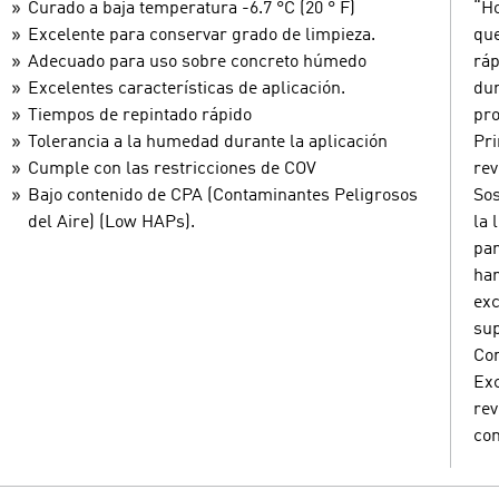
Curado a baja temperatura -6.7 °C (20 ° F)
“Ho
Excelente para conservar grado de limpieza.
que
Adecuado para uso sobre concreto húmedo
ráp
Excelentes características de aplicación.
dur
Tiempos de repintado rápido
pro
Tolerancia a la humedad durante la aplicación
Pri
Cumple con las restricciones de COV
rev
Bajo contenido de CPA (Contaminantes Peligrosos
Sos
del Aire) (Low HAPs).
la 
par
har
exc
sup
Con
Ex
rev
co