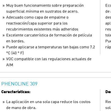
Muy buen funcionamiento sobre preparación
Eco
superficial mínima en sustratos de acero.
de 
Adecuado como capa de empalme o
de
reactivación/capa superior para los
apl
recubrimientos existentes más adheridos
res
Excelente carcaterística de formación de película
tol
en bordes.
Pue
Puede aplicarse a temperaturas tan bajas como 7.2
ráp
°C (40 ° F)
VOC compatible con las regulaciones actuales de
AIM
PHENOLINE 309
Características:
Des
La aplicación en una sola capa reduce los costos
Rec
de mano de obra.
sol