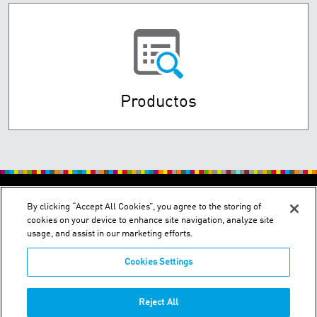
Productos
By clicking “Accept All Cookies”, you agree to the storing of
cookies on your device to enhance site navigation, analyze site
usage, and assist in our marketing efforts.
Cookies Settings
Transversal 93 No. 53-32 Bodega: 22, Parque Empresarial El
Dorado - Bogotá, Colombia
Phone:
+57-1-251-8400
Reject All
WhatsApp
+57-305-235-8427