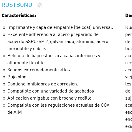
RUSTBOND
Características:
Des
Imprimante y capa de empalme (tie coat) universal.
Rus
Excelente adherencia al acero preparado de
pen
acuerdo SSPC-SP 2, galvanizado, aluminio, acero
de 
inoxidable y cobre.
bue
Película de bajo esfuerzo a capas inferiores y
ace
altamente flexible.
rec
Sólidos extremadamente altos
ace
Bajo olor
vie
Contiene inhibidores de corrosión.
les
Compatible con una variedad de acabados
de 
Aplicación amigable con brocha y rodillo .
suj
Compatible con las regulaciones actuales de COV
aca
de AIM
esc
enc
exi