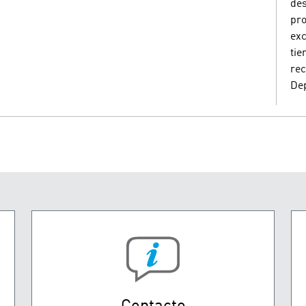
de
pro
exc
tie
rec
Dep