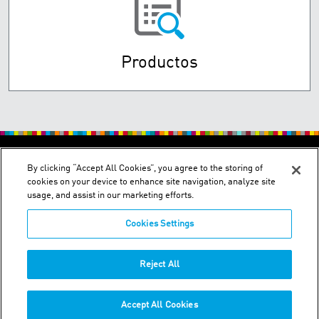
Productos
By clicking “Accept All Cookies”, you agree to the storing of
cookies on your device to enhance site navigation, analyze site
usage, and assist in our marketing efforts.
Cookies Settings
Transversal 93 No. 53-32 Bodega: 22, Parque Empresarial El
Dorado - Bogotá, Colombia
Phone:
+57-1-251-8400
Reject All
WhatsApp
+57-305-235-8427
Accept All Cookies