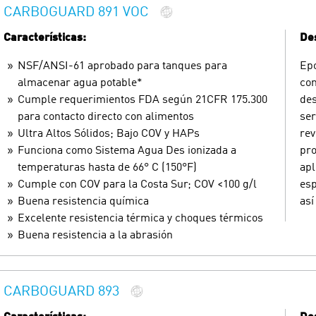
CARBOGUARD 891 VOC
Características:
Des
NSF/ANSI-61 aprobado para tanques para
Epo
almacenar agua potable*
com
Cumple requerimientos FDA según 21CFR 175.300
des
para contacto directo con alimentos
ser
Ultra Altos Sólidos; Bajo COV y HAPs
rev
Funciona como Sistema Agua Des ionizada a
pro
temperaturas hasta de 66° C (150°F)
apl
Cumple con COV para la Costa Sur; COV <100 g/l
esp
Buena resistencia química
así
Excelente resistencia térmica y choques térmicos
Buena resistencia a la abrasión
CARBOGUARD 893