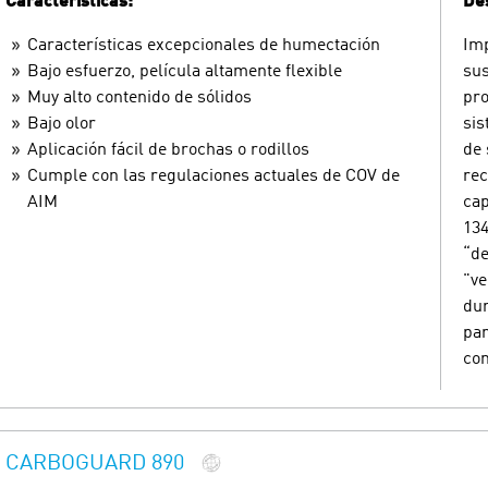
Características:
Des
Características excepcionales de humectación
Imp
Bajo esfuerzo, película altamente flexible
sus
Muy alto contenido de sólidos
pro
Bajo olor
sis
Aplicación fácil de brochas o rodillos
de 
Cumple con las regulaciones actuales de COV de
rec
AIM
ca
134
“de
"ve
dur
pa
con
CARBOGUARD 890