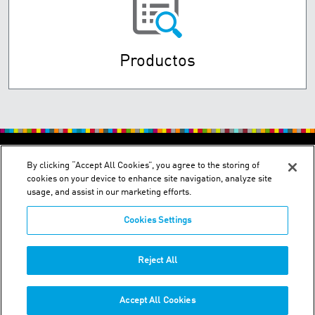
Productos
By clicking “Accept All Cookies”, you agree to the storing of
cookies on your device to enhance site navigation, analyze site
usage, and assist in our marketing efforts.
Cookies Settings
Transversal 93 No. 53-32 Bodega: 22, Parque Empresarial El
Dorado - Bogotá, Colombia
Phone:
+57-1-251-8400
Reject All
WhatsApp
+57-305-235-8427
Accept All Cookies